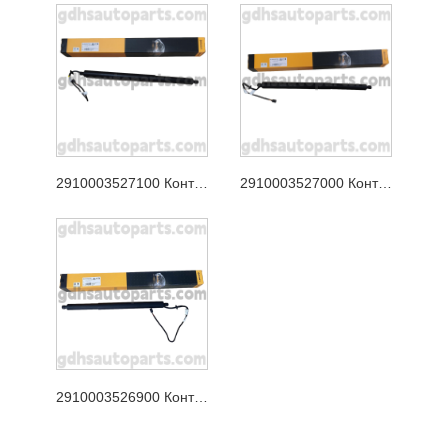
2910003527100 Континентална опора на задната врата за Jaguar XJ, Jaguar F-Pace Oe no. T4A49350
2910003527000 Континентална подложка за задната врата за Range Rover Velar Oe no. LR178875
2910003526900 Континентална опора на задната врата за нов Range Rover Evoque OE NO. LR172984