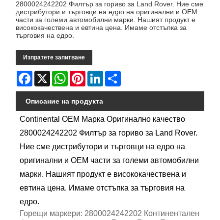
2800024242202 Филтър за гориво за Land Rover. Ние сме
дистрибутори и търговци на едро на оригинални и OEM
части за големи автомобилни марки. Нашият продукт е
висококачествена и евтина цена. Имаме отстъпка за
търговия на едро.
Изпратете запитване
Facebook
X
WhatsApp
Pinterest
LinkedIn
Share
Описание на продукта
Continental OEM Марка Оригинално качество
2800024242202 Филтър за гориво за Land Rover.
Ние сме дистрибутори и търговци на едро на
оригинални и OEM части за големи автомобилни
марки. Нашият продукт е висококачествена и
евтина цена. Имаме отстъпка за търговия на
едро.
Горещи маркери: 2800024242202 Континентален