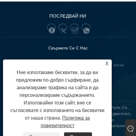
ПОСЛЕДВАЙ НИ
Свържете Се С Нас
X
:Lianquan Road, област GuangZhou YueXiu, Гуангдонг, Китай
Ние използваме бисквитки, за да ви
+86-13902233274(WhatsApp)
Тел:
предложим по-добро сърфиране, да
tunofuzhilong@gdtuno.com
анализираме трафика на сайта и да
:
персонализираме съдържанието.
Използвайки този сайт, вие се
Авторско право © 2023 Guangzhou Hengsheng Auto Parts Co.,
съгласявате с използването на бисквитки
LTD. - Автомобилни сензори, стойка на автомобилен двигател,
от наша страна.
Политика за
автомобилни филтри - Всички права запазени.
поверителност
Links
Sitemap
RSS
XML
Политика за поверителност
|
|
|
|
|