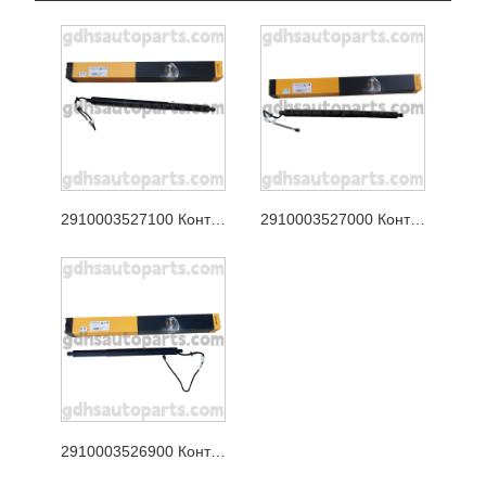
2910003527100 Континентална опора на задната врата за Jaguar XJ, Jaguar F-Pace Oe no. T4A49350
2910003527000 Континентална подложка за задната врата за Range Rover Velar Oe no. LR178875
2910003526900 Континентална опора на задната врата за нов Range Rover Evoque OE NO. LR172984