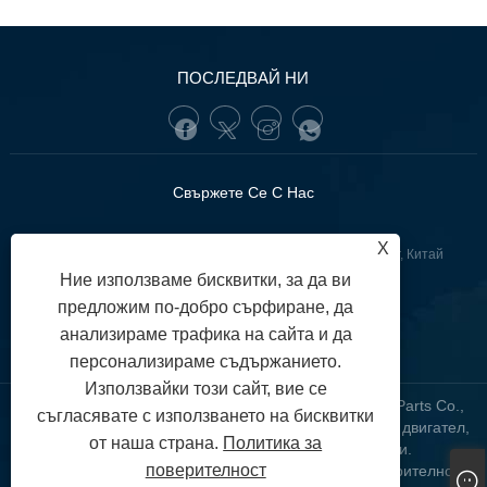
ПОСЛЕДВАЙ НИ
Свържете Се С Нас
X
:Lianquan Road, област GuangZhou YueXiu, Гуангдонг, Китай
Ние използваме бисквитки, за да ви
+86-13902233274(WhatsApp)
Тел:
предложим по-добро сърфиране, да
tunofuzhilong@gdtuno.com
анализираме трафика на сайта и да
:
персонализираме съдържанието.
Използвайки този сайт, вие се
Авторско право © 2023 Guangzhou Hengsheng Auto Parts Co.,
съгласявате с използването на бисквитки
LTD. - Автомобилни сензори, стойка на автомобилен двигател,
от наша страна.
Политика за
автомобилни филтри - Всички права запазени.
поверителност
Links
Sitemap
RSS
XML
Политика за поверителност
|
|
|
|