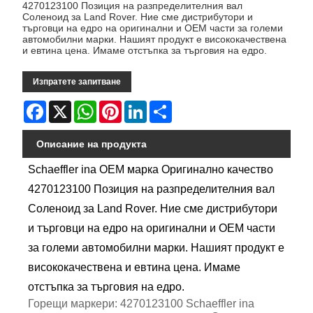
4270123100 Позиция на разпределителния вал
Соленоид за Land Rover. Ние сме дистрибутори и
търговци на едро на оригинални и OEM части за големи
автомобилни марки. Нашият продукт е висококачествена
и евтина цена. Имаме отстъпка за търговия на едро.
Изпратете запитване
Facebook
X
WhatsApp
Pinterest
LinkedIn
Share
Описание на продукта
Schaeffler ina OEM марка Оригинално качество
4270123100 Позиция на разпределителния вал
Соленоид за Land Rover. Ние сме дистрибутори
и търговци на едро на оригинални и OEM части
за големи автомобилни марки. Нашият продукт е
висококачествена и евтина цена. Имаме
отстъпка за търговия на едро.
Горещи маркери: 4270123100 Schaeffler ina