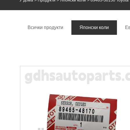
У дома
>
Продукти
>
Японски коли
> 89465-58130 Toyota 
Всички продукти
Японски коли
Е