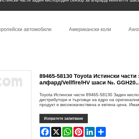
Истински части заден кислороден сензор за алфард/Vellfire/HV ш
вропейски автомобили
Американски коли
Awor
89465-58130 Toyota Истински части
алфард/Vellfire/HV шаси №. GGH20.
Toyota Истински части 89465-58130 Заден кислор
дистрибутори и търговци на едро на оригиналн
продукт е висококачествена и евтина цена. Има
Изпратете запитване
Facebook
X
WhatsApp
Pinterest
LinkedIn
Share