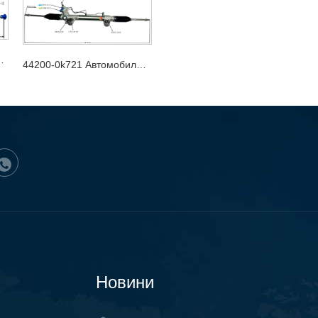
кормилен механизъм
44200-0k721 Автомобилен кормилен механизъм
Новини