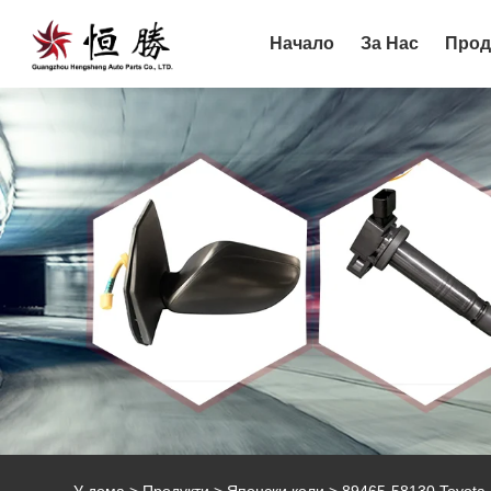
Начало
За Нас
Прод