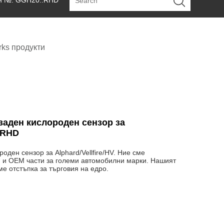
аси №. GGH20..RHD
ks продукти
 заден кислороден сензор за
.RHD
оден сензор за Alphard/Vellfire/HV. Ние сме
и и OEM части за големи автомобилни марки. Нашият
ме отстъпка за търговия на едро.