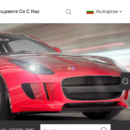
ържете Се С Нас
български