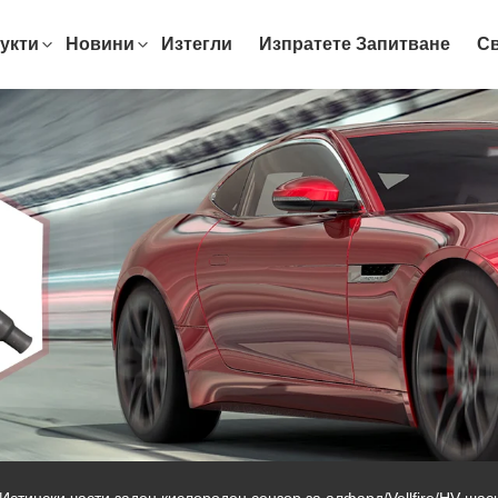
укти
Новини
Изтегли
Изпратете Запитване
Св